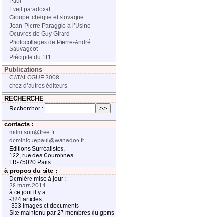
Paul
Eveil paradoxal
Groupe tchèque et slovaque
Jean-Pierre Paraggio à l’Usine
Oeuvres de Guy Girard
Photocollages de Pierre-André
Sauvageot
Précipité du 111
Publications
CATALOGUE 2008
chez d’autres éditeurs
RECHERCHE
Rechercher :
contacts :
mdm.surr@free.fr
dominiquepaul@wanadoo.fr
Editions Surréalistes,
122, rue des Couronnes
FR-75020 Paris
à propos du site :
Dernière mise à jour :
28 mars 2014
à ce jour il y a :
-324 articles
-353 images et documents
Site maintenu par 27 membres du gpms