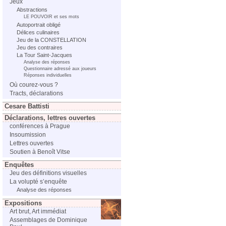
Jeux
Abstractions
LE POUVOIR et ses mots
Autoportrait obligé
Délices culinaires
Jeu de la CONSTELLATION
Jeu des contraires
La Tour Saint-Jacques
Analyse des réponses
Questionnaire adressé aux joueurs
Réponses individuelles
Où courez-vous ?
Tracts, déclarations
Cesare Battisti
Déclarations, lettres ouvertes
conférences à Prague
Insoumission
Lettres ouvertes
Soutien à Benoît Vitse
Enquêtes
Jeu des définitions visuelles
La volupté s’enquête
Analyse des réponses
Expositions
Art brut, Art immédiat
Assemblages de Dominique