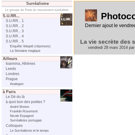
Surréalisme
Le groupe de Paris du mouvement surréaliste
Photoco
S.U.RR...
S.U.RR... 1
Dernier ajout le vendre
S.U.RR... 2
S.U.RR... 3
S.U.RR... 4
La vie secrète des 
S.U.RR... 5
Enquête Volupté (réponses)
vendredi 28 mars 2014 par
La Semaine magique
Ailleurs
Ioannina, Athènes
Leeds
Londres
Prague
Analogon
à Paris
Le Dé du là
à quoi bon des poètes ?
André Breton
Franklin Rosemont
Nicole Espagnol
Surréalistes portugais
Colloques
Le Surréalisme et le temps