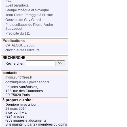
Paul
Eveil paradoxal
Groupe tchèque et slovaque
Jean-Pierre Paraggio à l’Usine
Oeuvres de Guy Girard
Photocollages de Pierre-André
Sauvageot
Précipité du 111
Publications
CATALOGUE 2008
chez d’autres éditeurs
RECHERCHE
Rechercher :
contacts :
mdm.surr@free.fr
dominiquepaul@wanadoo.fr
Editions Surréalistes,
122, rue des Couronnes
FR-75020 Paris
à propos du site :
Dernière mise à jour :
28 mars 2014
à ce jour il y a :
-324 articles
-353 images et documents
Site maintenu par 27 membres du gpms