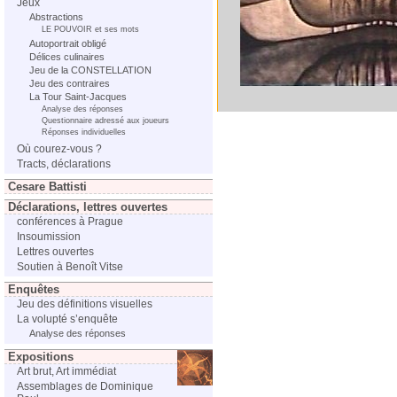
Jeux
Abstractions
LE POUVOIR et ses mots
Autoportrait obligé
Délices culinaires
Jeu de la CONSTELLATION
Jeu des contraires
La Tour Saint-Jacques
Analyse des réponses
Questionnaire adressé aux joueurs
Réponses individuelles
Où courez-vous ?
Tracts, déclarations
Cesare Battisti
Déclarations, lettres ouvertes
conférences à Prague
Insoumission
Lettres ouvertes
Soutien à Benoît Vitse
Enquêtes
Jeu des définitions visuelles
La volupté s’enquête
Analyse des réponses
Expositions
Art brut, Art immédiat
Assemblages de Dominique