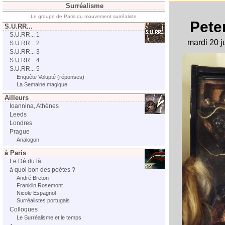
Surréalisme
Le groupe de Paris du mouvement surréaliste
Pete
S.U.RR...
S.U.RR... 1
mardi 20 j
S.U.RR... 2
S.U.RR... 3
S.U.RR... 4
S.U.RR... 5
Enquête Volupté (réponses)
La Semaine magique
Ailleurs
Ioannina, Athènes
Leeds
Londres
Prague
Analogon
à Paris
Le Dé du là
à quoi bon des poètes ?
André Breton
Franklin Rosemont
Nicole Espagnol
Surréalistes portugais
Colloques
Le Surréalisme et le temps