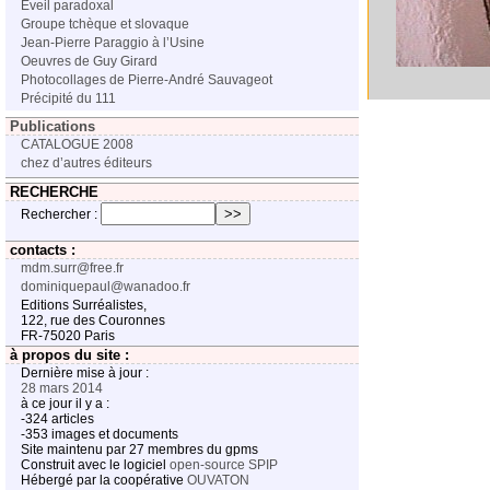
Eveil paradoxal
Groupe tchèque et slovaque
Jean-Pierre Paraggio à l’Usine
Oeuvres de Guy Girard
Photocollages de Pierre-André Sauvageot
Précipité du 111
Publications
CATALOGUE 2008
chez d’autres éditeurs
RECHERCHE
Rechercher :
contacts :
mdm.surr@free.fr
dominiquepaul@wanadoo.fr
Editions Surréalistes,
122, rue des Couronnes
FR-75020 Paris
à propos du site :
Dernière mise à jour :
28 mars 2014
à ce jour il y a :
-324 articles
-353 images et documents
Site maintenu par 27 membres du gpms
Construit avec le logiciel
open-source
SPIP
Hébergé par la coopérative
OUVATON