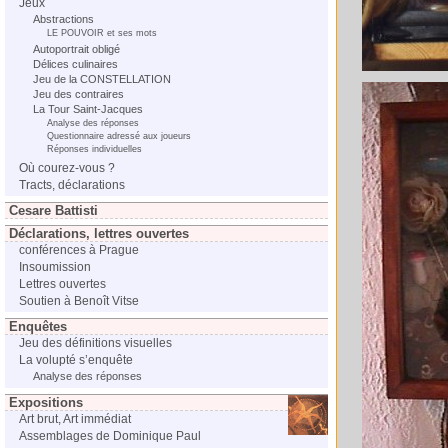
Jeux
Abstractions
LE POUVOIR et ses mots
Autoportrait obligé
Délices culinaires
Jeu de la CONSTELLATION
Jeu des contraires
La Tour Saint-Jacques
Analyse des réponses
Questionnaire adressé aux joueurs
Réponses individuelles
Où courez-vous ?
Tracts, déclarations
Cesare Battisti
Déclarations, lettres ouvertes
conférences à Prague
Insoumission
Lettres ouvertes
Soutien à Benoît Vitse
Enquêtes
Jeu des définitions visuelles
La volupté s’enquête
Analyse des réponses
Expositions
Art brut, Art immédiat
Assemblages de Dominique Paul